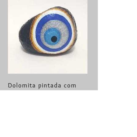
Dolomita pintada com
tinta PVA acabamento
verniz
- 282g
- 8x6x4cm
(aproximadamente)