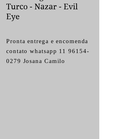
Turco - Nazar - Evil
Eye
Pronta entrega e encomenda
contato whatsapp
11 96154-
0279
Josana Camilo