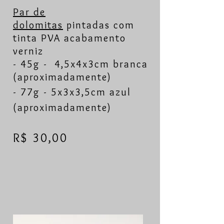
Par de
dolomitas
pintadas com
tinta PVA acabamento
verniz
- 45g - 4,5x4x3cm branca
(aproximadamente)
- 77g - 5x3x3,5cm azul
(aproximadamente)
R$ 30,00