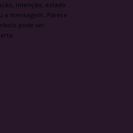
ção, intenção, estado
veu a mensagem. Parece
ímbolo pode ser
erta.