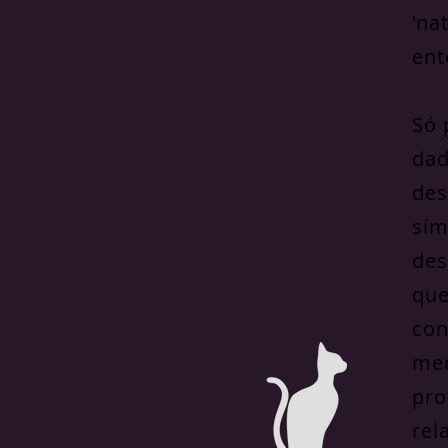
'na
ent
Só 
dad
des
sím
des
que
con
men
pro
rel