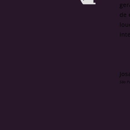
ger
de 
lou
int
Jos
São P