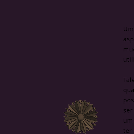
Um 
asp
mud
uti
Tal
qua
pos
ser
um 
ter