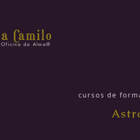
na C
amilo
Oficina da Alma®
cursos de form
Astr