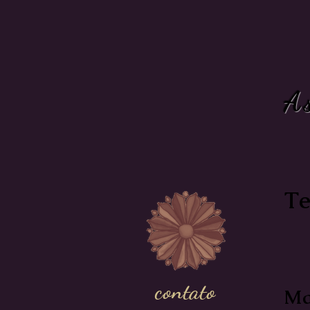
A
Te
contato
Ma