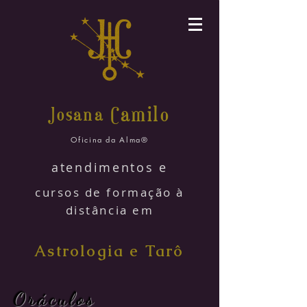
amilo
Josana C
Oficina da Alma®
atendimentos e
cursos de formação à
distância em
Astrologia e Tarô
Oráculos