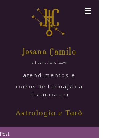
amilo
Josana C
Oficina da Alma®
atendimentos e
cursos de formação à
distância em
Astrologia e Tarô
Post