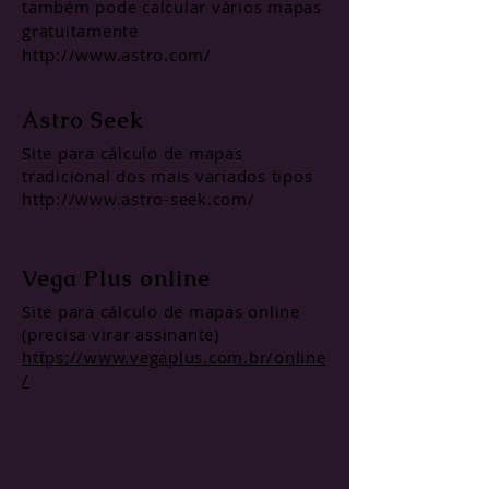
também pode calcular vários mapas
gratuitamente
http://www.astro.com/
A
str
o See
k
Site para cálculo de mapas
tradicional dos mais variados tipos
http://www.astro-seek.com/
Vega Plus online
Site para cálculo de mapa
s online
(precisa virar assinante)
https://www.vegaplus.com.br/online
/