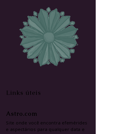
Links ú
teis
Astro.com
Site onde você encontra efeméride
s
e as
pectários para qualquer data e