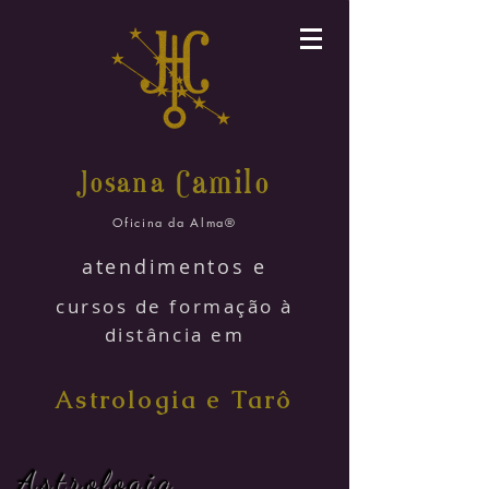
amilo
Josana C
Oficina da Alma®
atendimentos e
cursos de formação à
distância em
Astrologia e Tarô
Astrologia