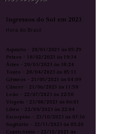
Ingressos do Sol em 2023
Hora do Brasil
Aquário - 20/01/2023 às 05:29
Peixes - 18/02/2023 às 19:34
Áries - 20/03/2023 às 18:24
Touro - 20/04/2023 às 05:13
Gêmeos - 21/05/2023 às 04:09
Câncer - 21/06/2023 às 11:58
Leão - 22/07/2023 às 22:50
Virgem - 23/08/2023 às 06:01
Libra - 22/09/2023 às 22:04
Escorpião - 23/10/2023 às 07:36
Sagitário - 22/11/2023 às 05:20
Capricórnio - 22/12/2023 às