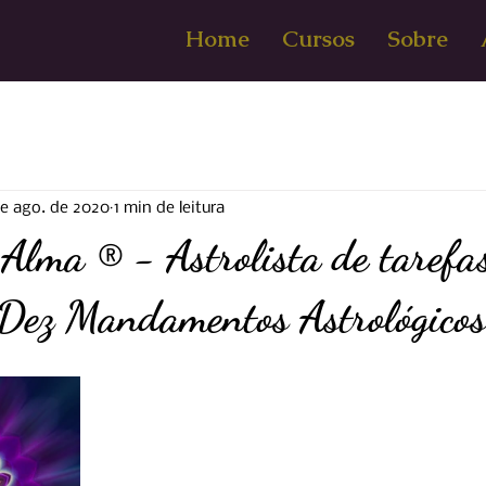
Home
Cursos
Sobre
e ago. de 2020
1 min de leitura
Alma ® - Astrolista de tarefa
 Dez Mandamentos Astrológicos