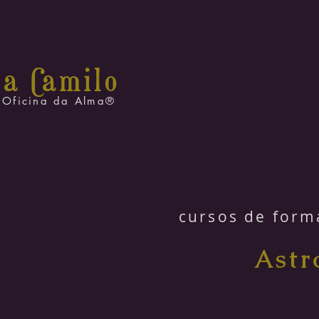
na C
amilo
Oficina da Alma®
cursos de form
Astr