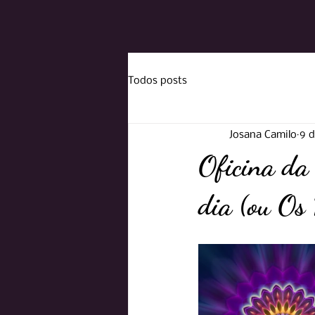
Todos posts
Josana Camilo
9 d
Oficina da 
dia (ou Os