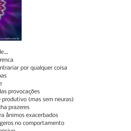
...   
renca
ntrariar por qualquer coisa
has
e
 das provocações
 e produtivo (mas sem neuras)
ha prazeres
tra ânimos exacerbados
xageros no comportamento