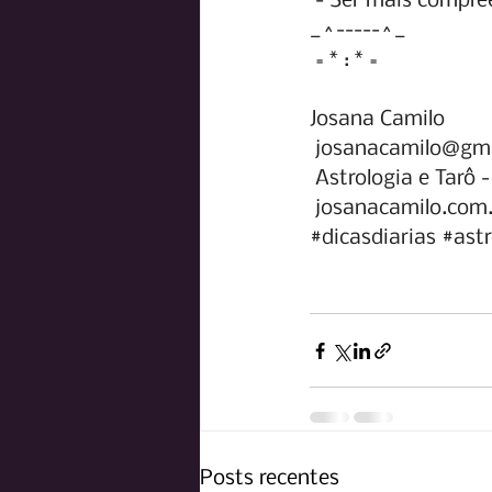
- Ser mais compre
_^-----^_
= * : * =
Josana Camilo
josanacamilo@gm
Astrologia e Tarô 
josanacamilo.com
#dicasdiarias
#astr
Posts recentes