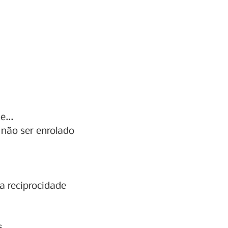
..   
 não ser enrolado
 a reciprocidade
s