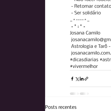
- Retomar contat
- Ser solidário
_^----^_
= * : * =
Josana Camilo
josanacamilo@gm
Astrologia e Tarô 
josanacamilo.com
#dicasdiarias
#astr
#vivermelhor
Posts recentes