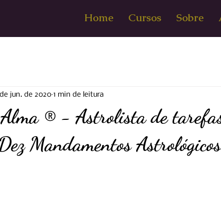
Home
Cursos
Sobre
de jun. de 2020
1 min de leitura
Alma ® - Astrolista de tarefa
 Dez Mandamentos Astrológicos