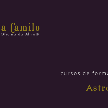
na C
amilo
Oficina da Alma®
cursos de form
Astr