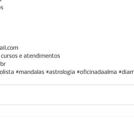
os
ail.com
- cursos e atendimentos
.br
olista
#mandalas
#astrologia
#oficinadaalma
#diam