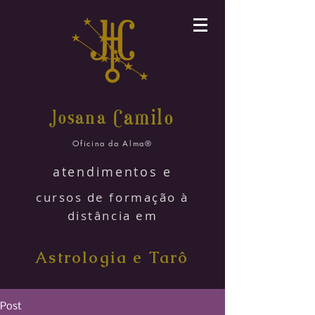
amilo
Josana C
Oficina da Alma®
atendimentos e
cursos de formação à
distância em
Astrologia e Tarô
Post