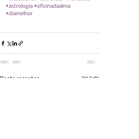
#astrologia
#oficinadaalma
#diamelhor
Ver tudo
Posts recentes