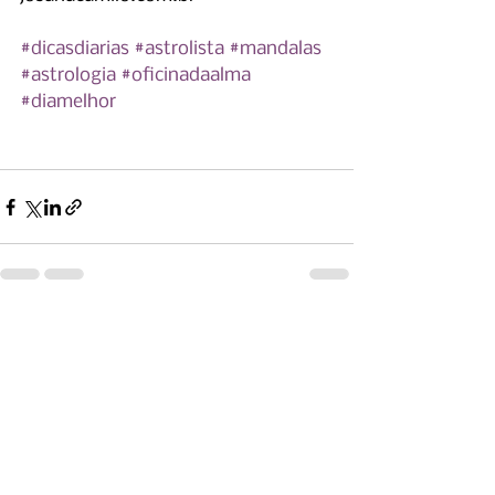
#dicasdiarias
#astrolista
#mandalas
#astrologia
#oficinadaalma
#diamelhor
Ver tudo
Posts recentes