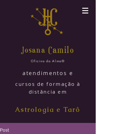
amilo
Josana C
Oficina da Alma®
atendimentos e
cursos de formação à
distância em
Astrologia e Tarô
Post