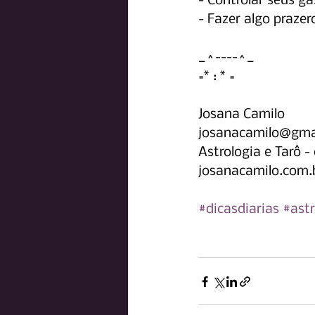
- Controlar seus g
- Fazer algo prazer
_^----^_
=* : * =
Josana Camilo
josanacamilo@gma
Astrologia e Tarô 
josanacamilo.com.
#dicasdiarias
#astr