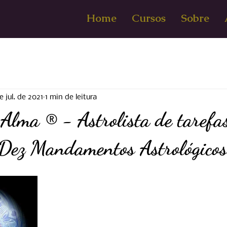
Home
Cursos
Sobre
e jul. de 2021
1 min de leitura
Alma ® - Astrolista de tarefa
 Dez Mandamentos Astrológicos