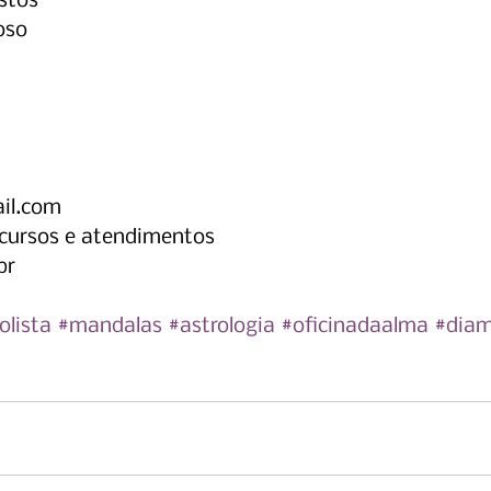
astos
oso
il.com
- cursos e atendimentos
br
olista
#mandalas
#astrologia
#oficinadaalma
#diam