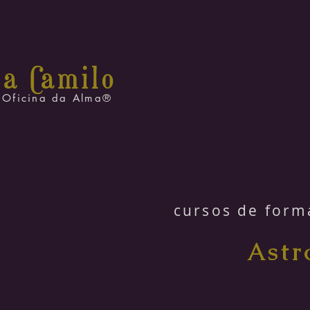
na C
amilo
Oficina da Alma®
cursos de form
Astr