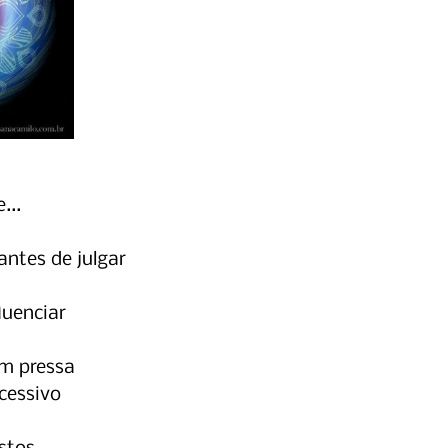
...
antes de julgar
luenciar
em pressa
cessivo