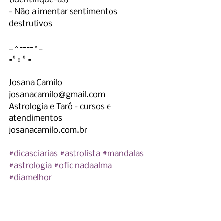
(identifique-as)
- Não alimentar sentimentos 
destrutivos
_^----^_
=* : * =
Josana Camilo
josanacamilo@gmail.com
Astrologia e Tarô - cursos e 
atendimentos
josanacamilo.com.br
#dicasdiarias
#astrolista
#mandalas
#astrologia
#oficinadaalma
#diamelhor