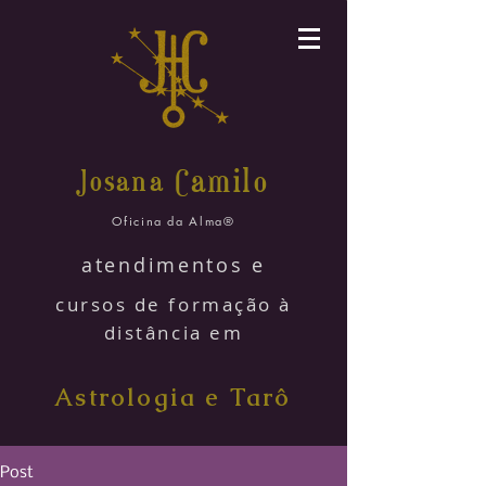
amilo
Josana C
Oficina da Alma®
atendimentos e
cursos de formação à
distância em
Astrologia e Tarô
Post