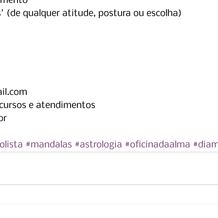
cimento
' (de qualquer atitude, postura ou escolha)
il.com
- cursos e atendimentos
br
olista
#mandalas
#astrologia
#oficinadaalma
#diam