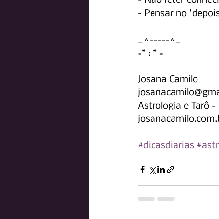
- Não reter conhe
- Pensar no 'depois
_^-----^_
=* : * =
Josana Camilo
josanacamilo@gma
Astrologia e Tarô 
josanacamilo.com.
#dicasdiarias
#astr