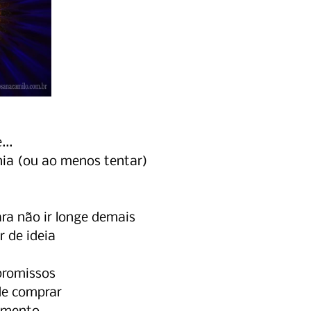
...
ia (ou ao menos tentar)
ra não ir longe demais
r de ideia
promissos
de comprar