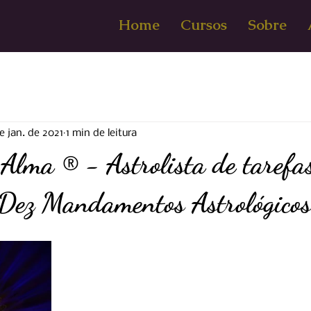
Home
Cursos
Sobre
e jan. de 2021
1 min de leitura
Alma ® - Astrolista de tarefa
 Dez Mandamentos Astrológicos