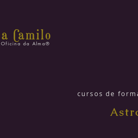
na C
amilo
Oficina da Alma®
cursos de form
Astr