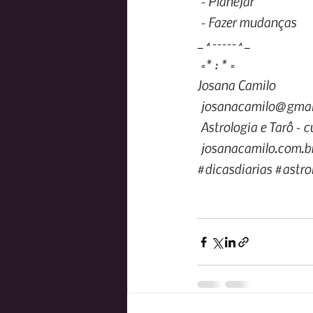
- Planejar
- Fazer mudanças
_^-----^_
=* : * =
Josana Camilo
josanacamilo@gmai
Astrologia e Tarô - 
josanacamilo.com.b
#dicasdiarias
#astrol