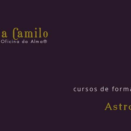
na C
amilo
Oficina da Alma®
cursos de form
Astr