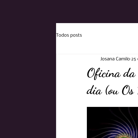
Todos posts
Josana Camilo
25 
Oficina da 
dia (ou Os