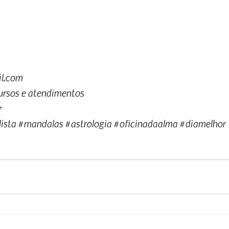
l.com
cursos e atendimentos
r
ista
#mandalas
#astrologia
#oficinadaalma
#diamelhor