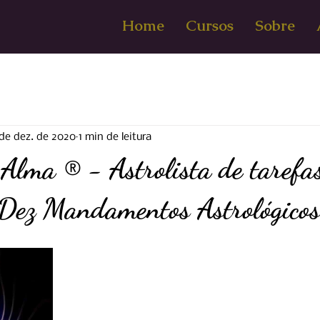
Home
Cursos
Sobre
de dez. de 2020
1 min de leitura
Alma ® - Astrolista de tarefa
 Dez Mandamentos Astrológicos