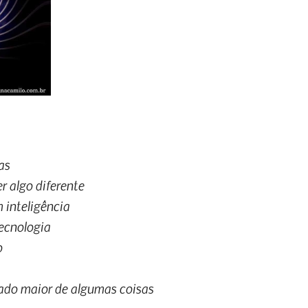
as
r algo diferente
m inteligência
tecnologia
o
cado maior de algumas coisas