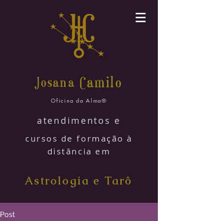
amilo
Josana C
Oficina da Alma®
atendimentos e
cursos de formação à
distância em
Astrologia e Tarô
Post